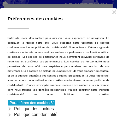
Accéder au contenu principal
MENU
Rédigé par Jeanne le
29 Septembre 2025
. Publié dans
Cinéma
.
LE CERCLE DES
VOYAGEURS
LE CERCLE DES
VOYAGEURS