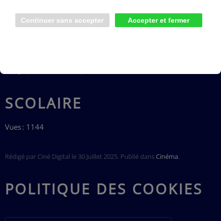
LIRE LA SUITE...LE CERCLE DES VOYAGEURS
Vues : 1107
Rédigé par Jeanne le
24 Septembre 2025
. Publié dans
Cinéma
.
SCOLAIRE
Vues : 1144
Rédigé par Ciné Digital le
30 Juillet 2025
. Publié dans
Cinéma
.
POLITIQUE DES COOKIES